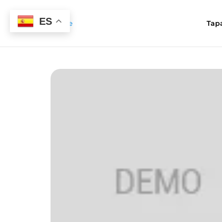
ES
Tap