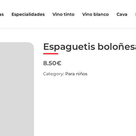
as
Especialidades
Vino tinto
Vino blanco
Cava
Espaguetis boloñes
8.50€
Category:
Para niños